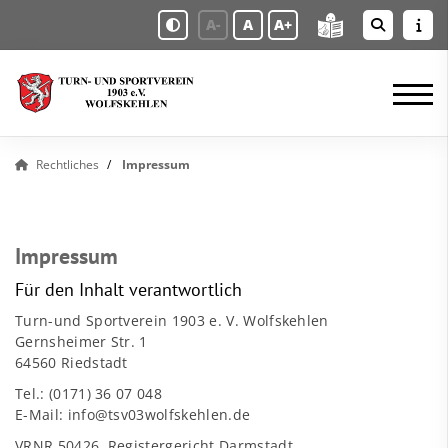
A-
A
A+
Rechtliches
Impressum
Impressum
Für den Inhalt verantwortlich
Turn-und Sportverein 1903 e. V. Wolfskehlen
Gernsheimer Str. 1
64560 Riedstadt
Tel.: (0171) 36 07 048
E-Mail: info@tsv03wolfskehlen.de
VRNR 50426, Registergericht Darmstadt