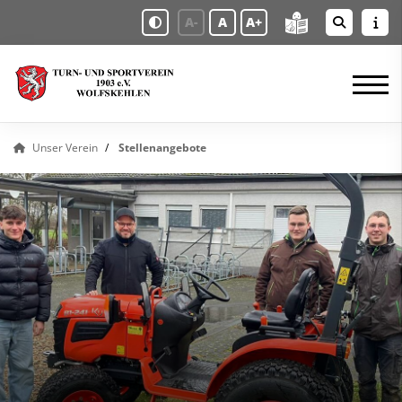
A-
A
A+
Unser Verein
Stellenangebote