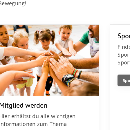
 Bewegung!
Mitglieder-Service
Ko
Alles zur Mitgliedschaft
TS
Spo
Downloads
Ge
Find
Termine
64
Spor
Fragen & Antworten
Spor
Spo
Mitglied werden
Hier erhältst du alle wichtigen
Informationen zum Thema