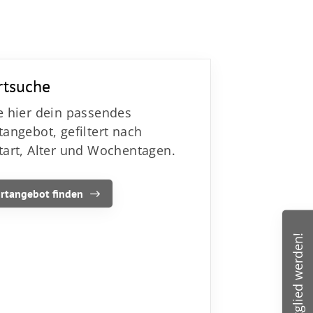
ntaktdaten
V 03 Wolfskehlen
rtsuche
rnsheimer Str. 1
e hier dein passendes
560 Riedstadt
tangebot, gefiltert nach
tart, Alter und Wochentagen.
info@tsv03wolfskehlen.de
rtangebot finden
Mitglied werden!