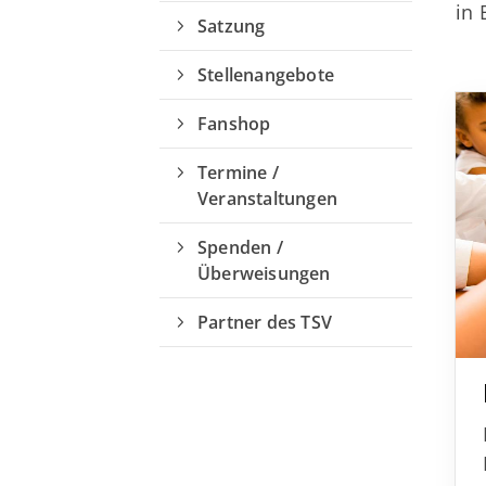
in
Quicklinks
Satzung
Stellenangebote
Sportangebote finden
Unser Sportangebot
Fanshop
Sportsuche
Termine /
Ausfälle und Vertretungen
Veranstaltungen
Deutsches Sportabzeichen
Spenden /
Überweisungen
Partner des TSV