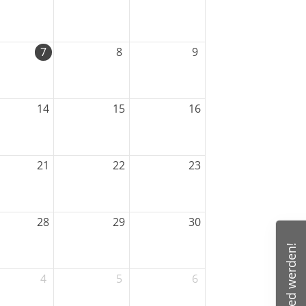
ntaktdaten
7
8
9
V 03 Wolfskehlen
rnsheimer Str. 1
14
15
16
560 Riedstadt
info@tsv03wolfskehlen.de
21
22
23
28
29
30
Mitglied werden!
4
5
6