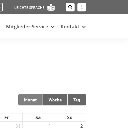
+
LEICHTE SPRACHE
Mitglieder-Service
Kontakt
Monat
Woche
Tag
Fr
Sa
So
31
1
2