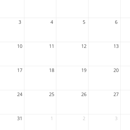
Mitglieder-Service
Ko
3
4
5
6
Alles zur Mitgliedschaft
TS
Downloads
Ge
10
11
12
13
Termine
64
Fragen & Antworten
17
18
19
20
24
25
26
27
31
1
2
3