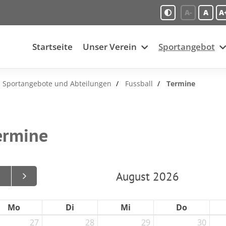
A-
A
A
Startseite
Unser Verein
Sportangebot
Sportangebote und Abteilungen
Fussball
Termine
ermine
August 2026
Mo
Di
Mi
Do
27
28
29
30