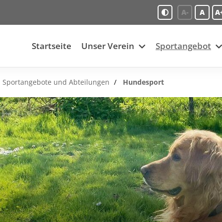
A-
A
A
Startseite
Unser Verein
Sportangebot
Sportangebote und Abteilungen
Hundesport