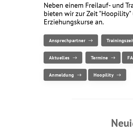
Neben einem Freilauf- und Tr
Sportangebote finden
bieten wir zur Zeit "Hoopility
Unser Sportangebot
Erziehungskurse an.
Sportsuche
Ausfälle und Vertretungen
Ansprechpartner
Trainingsze
Deutsches Sportabzeichen
Aktuelles
Termine
F
Anmeldung
Hoopility
Neui