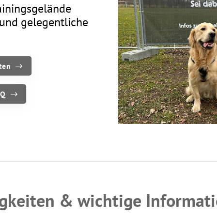
ainingsgelände
Mitglieder-Service
Ko
" und gelegentliche
Alles zur Mitgliedschaft
TS
Downloads
Ge
Termine
64
iten
Fragen & Antworten
AQ
gkeiten & wichtige Informat