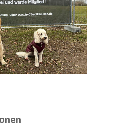
ntaktdaten
V 03 Wolfskehlen
rnsheimer Str. 1
560 Riedstadt
info@tsv03wolfskehlen.de
ionen