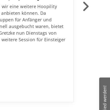
verwendet
 wir eine weitere Hoopility
Zaun der
 anbieten können. Da
ruppen für Anfänger und
nell ausgebucht waren, bietet
 Gretzke nun Dienstags von
 weitere Session für Einsteiger
!
Mitglied werden!