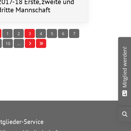
2017-18 Erste, zweite und
ntaktdaten
dritte Mannschaft
V 03 Wolfskehlen
rnsheimer Str. 1
560 Riedstadt
1
2
3
4
5
6
7
10
…
info@tsv03wolfskehlen.de
Mitglied werden!
tglieder-Service