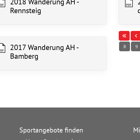
2018 Wanderung AH -
Mitglieder-Service
Ko
PDF
PDF
Rennsteig
Alles zur Mitgliedschaft
TS
Downloads
Ge
Termine
64
Fragen & Antworten
2017 Wanderung AH -
8
9
PDF
Bamberg
Sportangebote finden
Mi