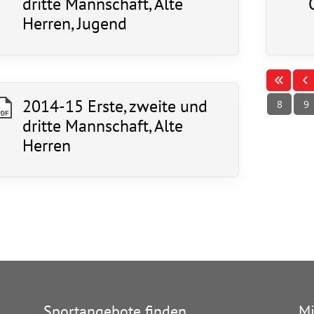
dritte Mannschaft, Alte
Mitglieder-Service
Ko
Herren, Jugend
Alles zur Mitgliedschaft
TS
Downloads
Ge
Termine
64
Fragen & Antworten
2014-15 Erste, zweite und
8
9
PDF
dritte Mannschaft, Alte
Herren
Sportangebote finden
Mi