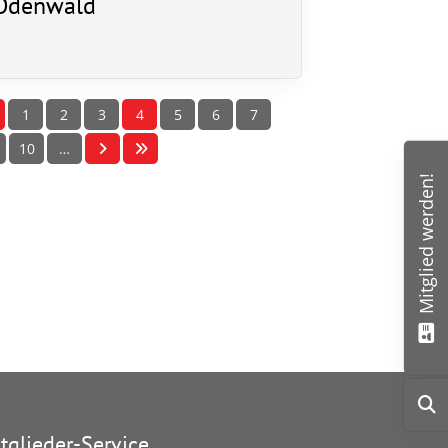
Odenwald
ntaktdaten
V 03 Wolfskehlen
rnsheimer Str. 1
560 Riedstadt
1
2
3
4
5
6
7
10
…
info@tsv03wolfskehlen.de
Mitglied werden!
tglieder-Service