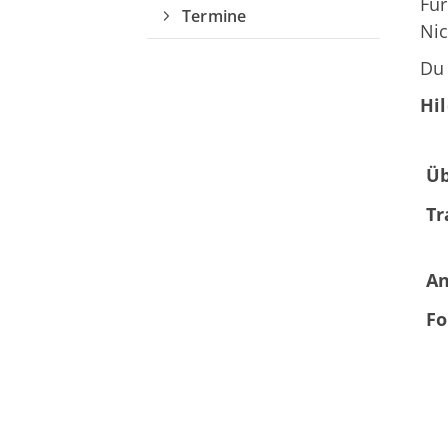
Für
Termine
Nic
Du 
Hil
Üb
Tr
Quicklinks
An
Fo
Sportangebote finden
Unser Sportangebot
Sportsuche
Ausfälle und Vertretungen
Deutsches Sportabzeichen