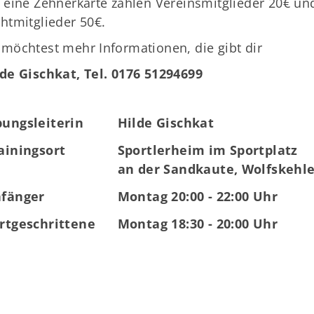
 eine Zehnerkarte zahlen Vereinsmitglieder 20€ un
htmitglieder 50€.
möchtest mehr Informationen, die gibt dir
de Gischkat, Tel. 0176 51294699
ungsleiterin
Hilde Gischkat
ainingsort
Sportlerheim im Sportplatz
an der Sandkaute, Wolfskehl
fänger
Montag 20:00 - 22:00 Uhr
rtgeschrittene
Montag 18:30 - 20:00 Uhr
Mitglieder-Service
Ko
Alles zur Mitgliedschaft
TS
Downloads
Ge
Termine
64
Fragen & Antworten