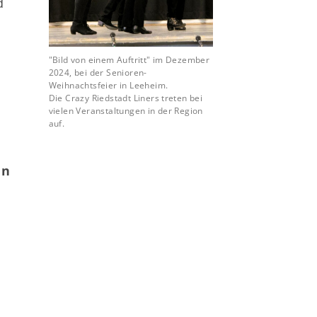
d
"Bild von einem Auftritt" im Dezember
2024, bei der Senioren-
Weihnachtsfeier in Leeheim.
Die Crazy Riedstadt Liners treten bei
vielen Veranstaltungen in der Region
auf.
en
ntaktdaten
V 03 Wolfskehlen
rnsheimer Str. 1
560 Riedstadt